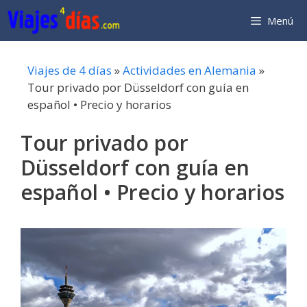
Saltar
Menú
al
contenido
Viajes de 4 días
»
Actividades en Alemania
»
Tour privado por Düsseldorf con guía en
español • Precio y horarios
Tour privado por
Düsseldorf con guía en
español • Precio y horarios