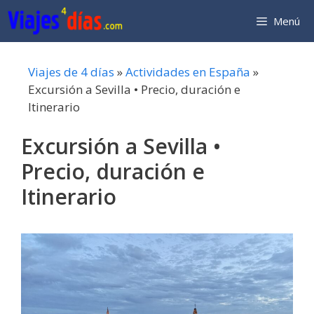
Saltar
Menú
al
contenido
Viajes de 4 días
»
Actividades en España
»
Excursión a Sevilla • Precio, duración e
Itinerario
Excursión a Sevilla •
Precio, duración e
Itinerario