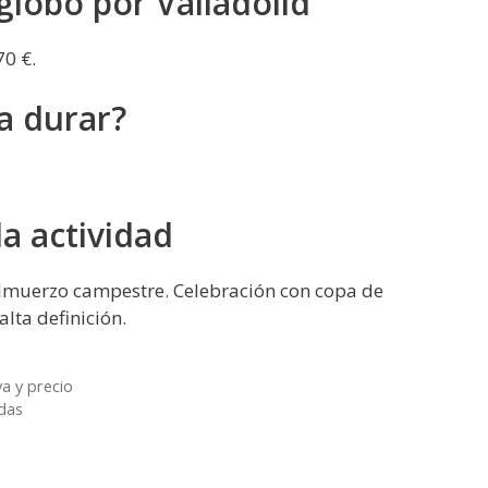
globo por Valladolid
70 €.
a durar?
la actividad
Almuerzo campestre. Celebración con copa de
lta definición.
a y precio
rdas