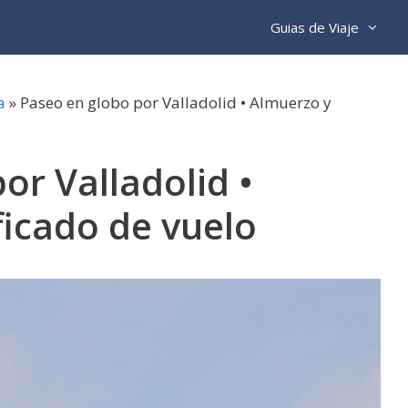
Guias de Viaje
a
»
Paseo en globo por Valladolid • Almuerzo y
or Valladolid •
ficado de vuelo