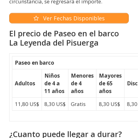
circunstancia, se regresará el importe.
Ver Fechas Disponibles
El precio de Paseo en el barco
La Leyenda del Pisuerga
Paseo en barco
Niños
Menores
Mayores
Adultos
de 4 a
de 4
de 65
Dis
11 años
años
años
11,80
US$
8,30
US$
Gratis
8,30
US$
8,3
¿Cuanto puede llegar a durar?