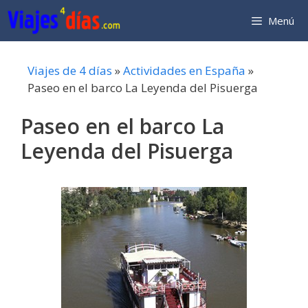
Saltar
Menú
al
contenido
Viajes de 4 días
»
Actividades en España
»
Paseo en el barco La Leyenda del Pisuerga
Paseo en el barco La
Leyenda del Pisuerga