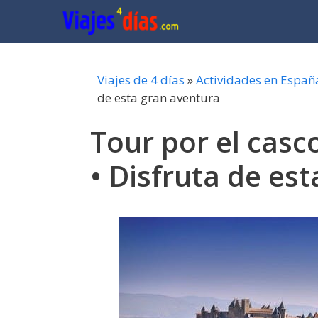
Saltar
al
contenido
Viajes de 4 días
»
Actividades en Españ
de esta gran aventura
Tour por el casc
• Disfruta de es