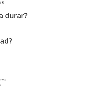
5 €
a durar?
dad?
erva
a