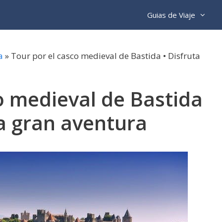
Guias de Viaje
a
»
Tour por el casco medieval de Bastida • Disfruta
o medieval de Bastida
ta gran aventura