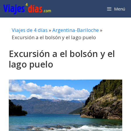
Saltar
Menú
al
contenido
Viajes de 4 días
»
Argentina-Bariloche
»
Excursión a el bolsón y el lago puelo
Excursión a el bolsón y el
lago puelo