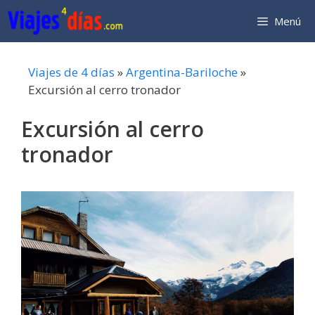
Saltar
Menú
al
contenido
Viajes de 4 días
»
Argentina-Bariloche
»
Excursión al cerro tronador
Excursión al cerro
tronador