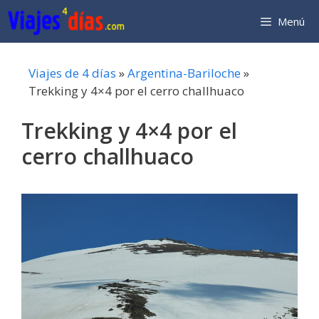
Saltar
Menú
al
contenido
Viajes de 4 días
»
Argentina-Bariloche
»
Trekking y 4×4 por el cerro challhuaco
Trekking y 4×4 por el
cerro challhuaco