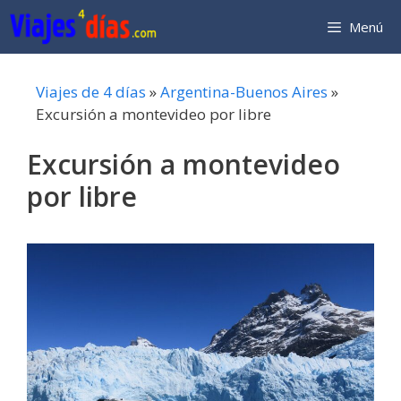
Saltar
Menú
al
contenido
Viajes de 4 días
»
Argentina-Buenos Aires
»
Excursión a montevideo por libre
Excursión a montevideo
por libre