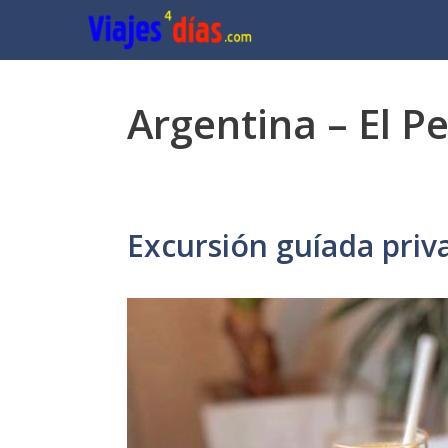
Saltar
al
contenido
Argentina – El P
Excursión guíada priv