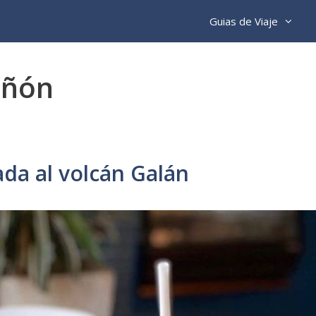
Guias de Viaje
eñón
ada al volcán Galán