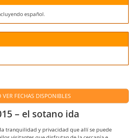
 incluyendo español.
 VER FECHAS DISPONIBLES
15 – el sotano ida
la tranquilidad y privacidad que allí se puede
llos visitantes que disfrutan de la cercanía e