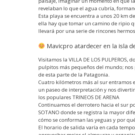
paisaje, imaginar un momento en que la 
revelaban lo que el agua cubría, forma
Esta playa se encuentra a unos 20 km del 
ella hay que tomar un camino de ripio q
llevará por una serie de rincones hermos
Mavicpro atardecer en la isla de
Visitamos la VILLA DE LOS PULPEROS, don
pulpitos más pequeños del mundo; nos p
de esta parte de la Patagonia.
Cuatro kilómetros más al sur entramo
un paseo de interpretación y nos divert
los populares TRINEOS DE ARENA
Continuamos el derrotero hacia el sur p
SOTANO donde se registra la mayor dife
cómo se conforman las yeguas y por qué 
El horario de salida varía en cada tempo
aprovechar mejor el almeurzo y organiza