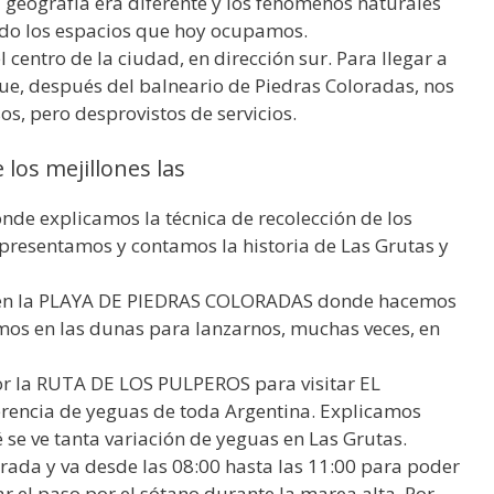
geografía era diferente y los fenómenos naturales
ndo los espacios que hoy ocupamos.
centro de la ciudad, en dirección sur. Para llegar a
ue, después del balneario de Piedras Coloradas, nos
os, pero desprovistos de servicios.
 los mejillones las
de explicamos la técnica de recolección de los
resentamos y contamos la historia de Las Grutas y
s en la PLAYA DE PIEDRAS COLORADAS donde hacemos
imos en las dunas para lanzarnos, muchas veces, en
or la RUTA DE LOS PULPEROS para visitar EL
rencia de yeguas de toda Argentina. Explicamos
se ve tanta variación de yeguas en Las Grutas.
rada y va desde las 08:00 hasta las 11:00 para poder
r el paso por el sótano durante la marea alta. Por