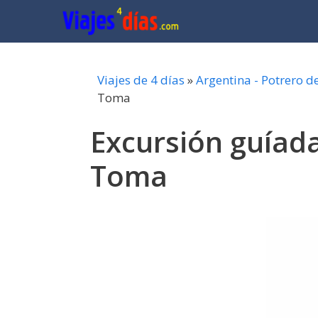
Saltar
al
contenido
Viajes de 4 días
»
Argentina - Potrero d
Toma
Excursión guíada
Toma