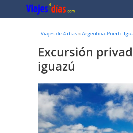
Saltar
al
contenido
Viajes de 4 días
»
Argentina-Puerto Igu
Excursión priva
iguazú