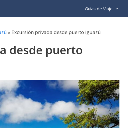
Guias de Viaje
azú
»
Excursión privada desde puerto iguazú
da desde puerto