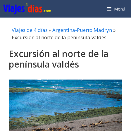
Saltar
Menú
al
contenido
Viajes de 4 días
»
Argentina-Puerto Madryn
»
Excursión al norte de la península valdés
Excursión al norte de la
península valdés