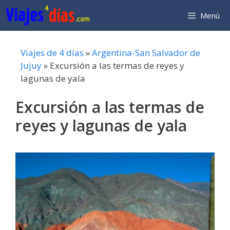
Saltar
Menú
al
contenido
Viajes de 4 días
»
Argentina-San Salvador de
Jujuy
»
Excursión a las termas de reyes y
lagunas de yala
Excursión a las termas de
reyes y lagunas de yala