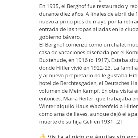
En 1935, el Berghof fue restaurado y reb
durante diez años. A finales de abril de
nuevo a principios de mayo por la retirad
entrada de las tropas aliadas en la ciu
gobierno bávaro.
El Berghof comenzó como un chalet mu
casa de vacaciones diseñada por el Kom
Buxtehude, en 1916 (o 1917). Estaba situ
donde Hitler vivió en 1922-23. La famili
y al nuevo propietario no le gustaba Hit
hotel de Berchtesgaden, el Deutsches Ha
volumen de Mein Kampf. En otra visita en
entonces, Maria Reiter, que trabajaba en
Winter alquiló Haus Wachenfeld a Hitler 
como ama de llaves, aunque dejó el apa
muerte de su hija Geli en 1931. .2]
Visita al nido de águilas sin ex