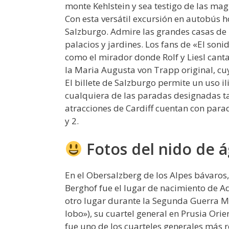
monte Kehlstein y sea testigo de las magn
Con esta versátil excursión en autobús h
Salzburgo. Admire las grandes casas de lo
palacios y jardines. Los fans de «El soni
como el mirador donde Rolf y Liesl cant
la Maria Augusta von Trapp original, cuya
El billete de Salzburgo permite un uso il
cualquiera de las paradas designadas t
atracciones de Cardiff cuentan con parada
y 2.
Fotos del nido de á
En el Obersalzberg de los Alpes bávaros,
Berghof fue el lugar de nacimiento de A
otro lugar durante la Segunda Guerra M
lobo»), su cuartel general en Prusia Orie
fue uno de los cuarteles generales más 