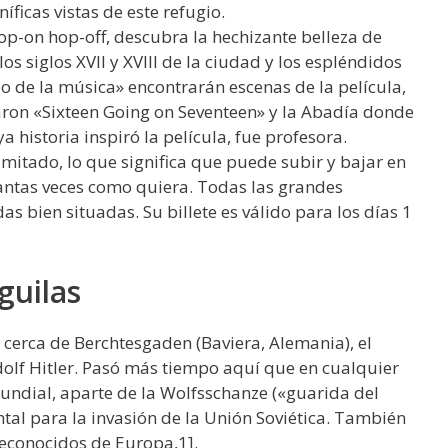
íficas vistas de este refugio.
op-on hop-off, descubra la hechizante belleza de
s siglos XVII y XVIII de la ciudad y los espléndidos
do de la música» encontrarán escenas de la película,
aron «Sixteen Going on Seventeen» y la Abadía donde
 historia inspiró la película, fue profesora.
imitado, lo que significa que puede subir y bajar en
antas veces como quiera. Todas las grandes
s bien situadas. Su billete es válido para los días 1
guilas
 cerca de Berchtesgaden (Baviera, Alemania), el
dolf Hitler. Pasó más tiempo aquí que en cualquier
undial, aparte de la Wolfsschanze («guarida del
ntal para la invasión de la Unión Soviética. También
reconocidos de Europa,1].