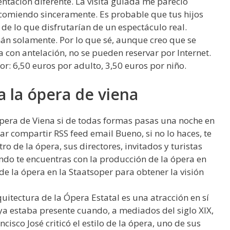
ntación diferente. La visita guiada me pareció
ecomiendo sinceramente. Es probable que tus hijos
de lo que disfrutarían de un espectáculo real.
n solamente. Por lo que sé, aunque creo que se
con antelación, no se pueden reservar por Internet.
or: 6,50 euros por adulto, 3,50 euros por niño.
a la ópera de viena
pera de Viena si de todas formas pasas una noche en
r compartir RSS feed email Bueno, si no lo haces, te
atro de la ópera, sus directores, invitados y turistas
ando te encuentras con la producción de la ópera en
l de la ópera en la Staatsoper para obtener la visión
uitectura de la Ópera Estatal es una atracción en sí
a estaba presente cuando, a mediados del siglo XIX,
isco José criticó el estilo de la ópera, uno de sus