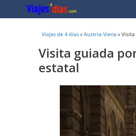
Saltar
al
contenido
Viajes de 4 días
»
Austria-Viena
»
Visita
Visita guiada por
estatal