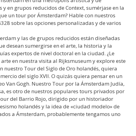
Ámsterdam en una metrópolis artística y de
as y en grupos reducidos de Context, sumérjase en la
que un tour por Ámsterdam? Hable con nuestros
8328 sobre las opciones personalizadas y de varios
erdam y las de grupos reducidos están diseñadas
 desean sumergirse en el arte, la historia y la
as expertos de nivel doctoral en la ciudad. ¿Le
arte en nuestra visita al Rijksmuseum y explore este
en nuestro Tour del Siglo de Oro holandés, quiera
mercio del siglo XVII. O quizás quiera pensar en un
seo Van Gogh. Nuestro Tour por la Ámsterdam Judía,
a, es otro de nuestros populares tours privados por
 del Barrio Rojo, dirigido por un historiador
resismo holandés y la idea de «ciudad modelo» de
ivados a Ámsterdam, probablemente tengamos uno