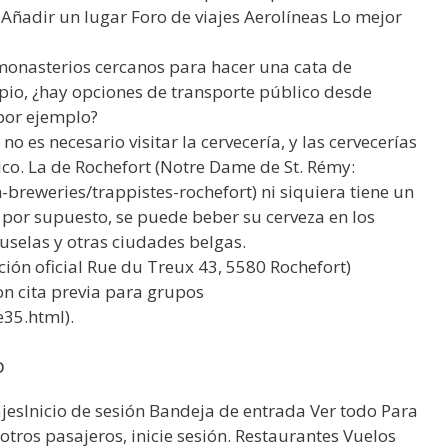
 Añadir un lugar Foro de viajes Aerolíneas Lo mejor
 monasterios cercanos para hacer una cata de
pio, ¿hay opciones de transporte público desde
por ejemplo?
o es necesario visitar la cervecería, y las cervecerías
ico. La de Rochefort (Notre Dame de St. Rémy:
breweries/trappistes-rochefort) ni siquiera tiene un
 por supuesto, se puede beber su cerveza en los
ruselas y otras ciudades belgas.
ción oficial Rue du Treux 43, 5580 Rochefort)
con cita previa para grupos
e35.html).
o
ajesInicio de sesión Bandeja de entrada Ver todo Para
a otros pasajeros, inicie sesión. Restaurantes Vuelos