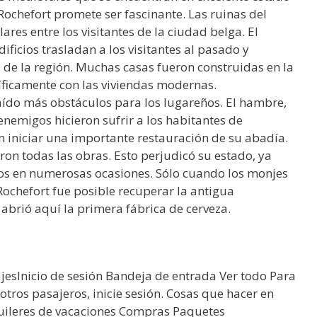
ochefort promete ser fascinante. Las ruinas del
res entre los visitantes de la ciudad belga. El
dificios trasladan a los visitantes al pasado y
 de la región. Muchas casas fueron construidas en la
íficamente con las viviendas modernas.
raído más obstáculos para los lugareños. El hambre,
nemigos hicieron sufrir a los habitantes de
n iniciar una importante restauración de su abadía.
aron todas las obras. Esto perjudicó su estado, ya
os en numerosas ocasiones. Sólo cuando los monjes
ochefort fue posible recuperar la antigua
abrió aquí la primera fábrica de cerveza.
ajesInicio de sesión Bandeja de entrada Ver todo Para
a otros pasajeros, inicie sesión. Cosas que hacer en
uileres de vacaciones Compras Paquetes