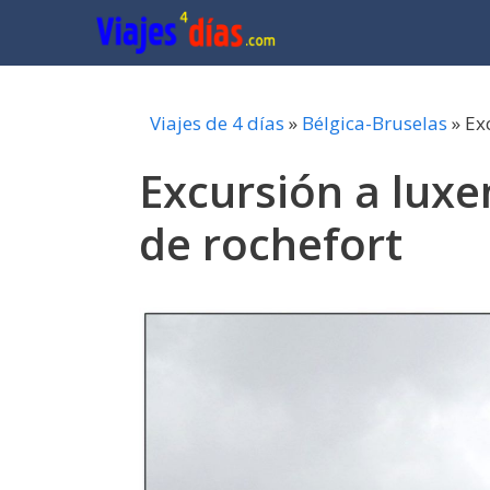
Saltar
al
contenido
Viajes de 4 días
»
Bélgica-Bruselas
»
Ex
Excursión a lux
de rochefort