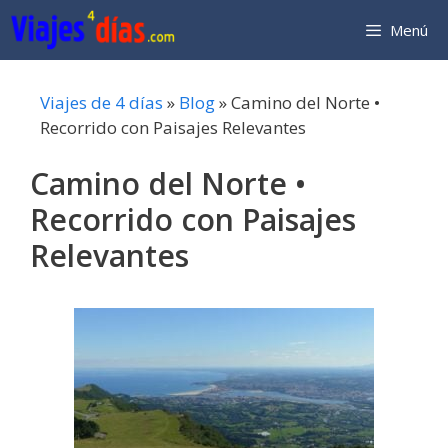
Saltar
Menú
al
contenido
Viajes de 4 días
»
Blog
»
Camino del Norte •
Recorrido con Paisajes Relevantes
Camino del Norte •
Recorrido con Paisajes
Relevantes