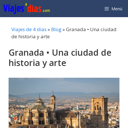
Saltar
Menú
al
contenido
Viajes de 4 días
»
Blog
»
Granada • Una ciudad
de historia y arte
Granada • Una ciudad de
historia y arte