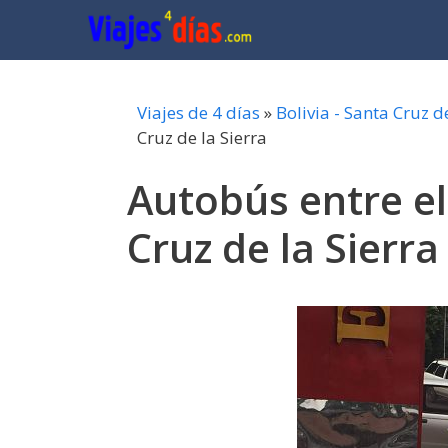
Saltar
al
contenido
Viajes de 4 días
»
Bolivia - Santa Cruz d
Cruz de la Sierra
Autobús entre el
Cruz de la Sierra