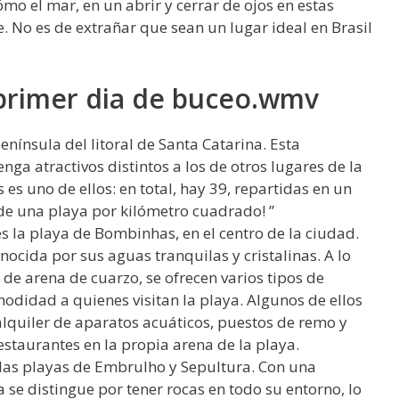
mo el mar, en un abrir y cerrar de ojos en estas
e. No es de extrañar que sean un lugar ideal en Brasil
primer dia de buceo.wmv
nínsula del litoral de Santa Catarina. Esta
enga atractivos distintos a los de otros lugares de la
 es uno de ellos: en total, hay 39, repartidas en un
s de una playa por kilómetro cuadrado! ”
es la playa de Bombinhas, en el centro de la ciudad.
ocida por sus aguas tranquilas y cristalinas. A lo
s de arena de cuarzo, se ofrecen varios tipos de
didad a quienes visitan la playa. Algunos de ellos
el alquiler de aparatos acuáticos, puestos de remo y
estaurantes en la propia arena de la playa.
 las playas de Embrulho y Sepultura. Con una
 se distingue por tener rocas en todo su entorno, lo