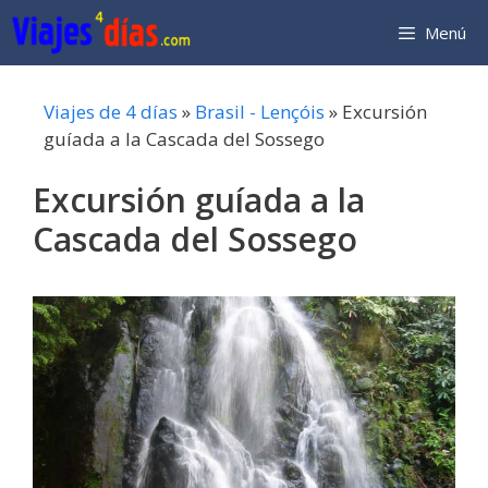
Saltar
Menú
al
contenido
Viajes de 4 días
»
Brasil - Lençóis
»
Excursión
guíada a la Cascada del Sossego
Excursión guíada a la
Cascada del Sossego