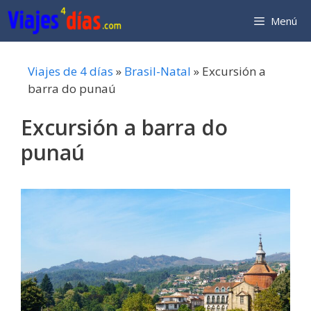
Saltar
Menú
al
contenido
Viajes de 4 días
»
Brasil-Natal
»
Excursión a
barra do punaú
Excursión a barra do
punaú