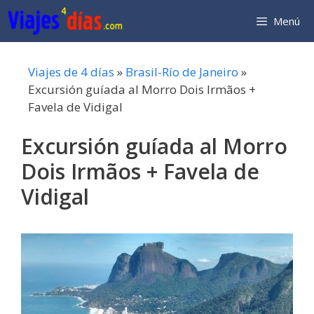
Saltar
Menú
al
contenido
Viajes de 4 días
»
Brasil-Río de Janeiro
»
Excursión guíada al Morro Dois Irmãos +
Favela de Vidigal
Excursión guíada al Morro
Dois Irmãos + Favela de
Vidigal