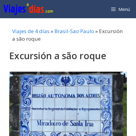
Saltar
Menú
al
contenido
Viajes de 4 días
»
Brasil-Sao Paulo
»
Excursión
a são roque
Excursión a são roque