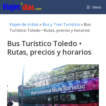
Saltar
Menú
al
contenido
Viajes de 4 días
»
Bus y Tren Turistico
»
Bus
Turístico Toledo • Rutas, precios y horarios
Bus Turístico Toledo •
Rutas, precios y horarios