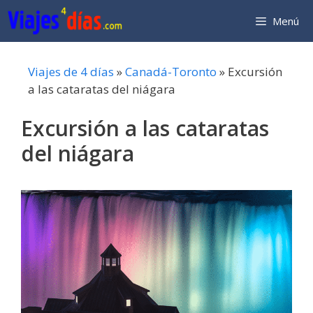
Saltar
Menú
al
contenido
Viajes de 4 días
»
Canadá-Toronto
»
Excursión
a las cataratas del niágara
Excursión a las cataratas
del niágara