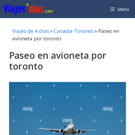
Saltar
Menú
al
contenido
Viajes de 4 días
»
Canadá-Toronto
»
Paseo en
avioneta por toronto
Paseo en avioneta por
toronto