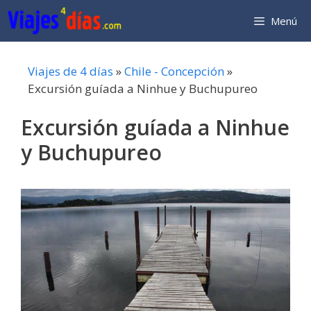
Saltar
Menú
al
contenido
Viajes de 4 días
»
Chile - Concepción
»
Excursión guíada a Ninhue y Buchupureo
Excursión guíada a Ninhue
y Buchupureo