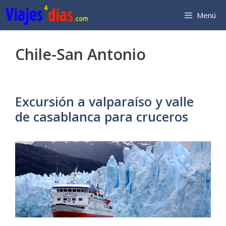
Saltar
Menú
al
contenido
Chile-San Antonio
Excursión a valparaíso y valle
de casablanca para cruceros