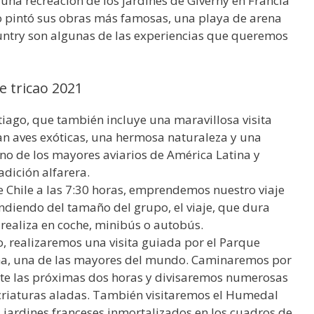
una recreación de los jardines de Giverny en Francia
o pintó sus obras más famosas, una playa de arena
country son algunas de las experiencias que queremos
e tricao 2021
tiago, que también incluye una maravillosa visita
an aves exóticas, una hermosa naturaleza y una
uno de los mayores aviarios de América Latina y
adición alfarera.
e Chile a las 7:30 horas, emprendemos nuestro viaje
endiendo del tamaño del grupo, el viaje, que dura
ealiza en coche, minibús o autobús.
, realizaremos una visita guiada por el Parque
una, una de las mayores del mundo. Caminaremos por
nte las próximas dos horas y divisaremos numerosas
 criaturas aladas. También visitaremos el Humedal
 jardines franceses inmortalizados en los cuadros de