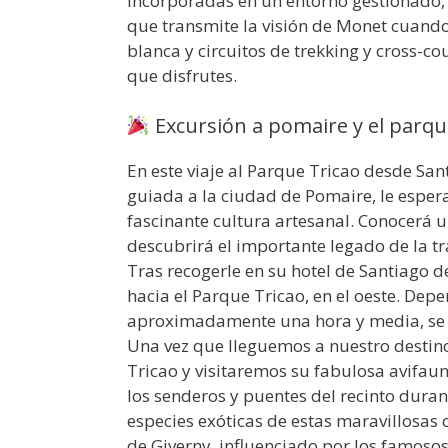
incorporadas en un entorno gestionado, 
que transmite la visión de Monet cuand
blanca y circuitos de trekking y cross-
que disfrutes.
Excursión a pomaire y el parqu
En este viaje al Parque Tricao desde San
guiada a la ciudad de Pomaire, le esper
fascinante cultura artesanal. Conocerá 
descubrirá el importante legado de la tr
Tras recogerle en su hotel de Santiago d
hacia el Parque Tricao, en el oeste. Dep
aproximadamente una hora y media, se r
Una vez que lleguemos a nuestro destino
Tricao y visitaremos su fabulosa avifa
los senderos y puentes del recinto dura
especies exóticas de estas maravillosas
de Giverny, influenciado por los famosos