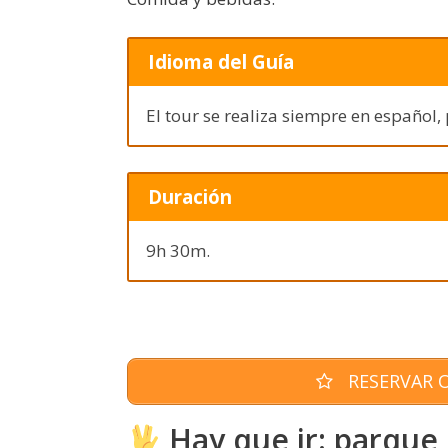
Idioma del Guía
El tour se realiza siempre en español,
Duración
9h 30m.
RESERVAR O
Hay que ir: parque