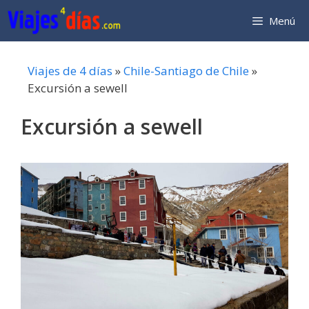
Saltar
Menú
al
contenido
Viajes de 4 días
»
Chile-Santiago de Chile
»
Excursión a sewell
Excursión a sewell