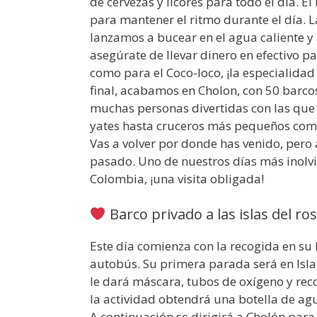
de cervezas y licores para todo el día. E
para mantener el ritmo durante el día. L
lanzamos a bucear en el agua caliente y 
asegúrate de llevar dinero en efectivo pa
como para el Coco-loco, ¡la especialidad 
final, acabamos en Cholon, con 50 barco
muchas personas divertidas con las que
yates hasta cruceros más pequeños como 
Vas a volver por donde has venido, pero 
pasado. Uno de nuestros días más inolvi
Colombia, ¡una visita obligada!
Barco privado a las islas del ro
Este día comienza con la recogida en su h
autobús. Su primera parada será en Isla
le dará máscara, tubos de oxígeno y rec
la actividad obtendrá una botella de ag
A continuación se dirigirá a Cholón para