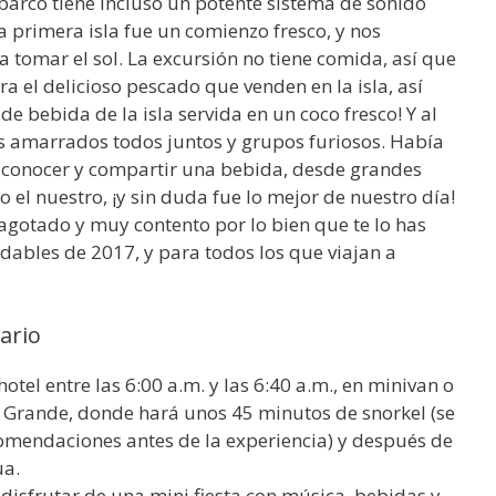
l barco tiene incluso un potente sistema de sonido
a primera isla fue un comienzo fresco, y nos
a tomar el sol. La excursión no tiene comida, así que
ra el delicioso pescado que venden en la isla, así
de bebida de la isla servida en un coco fresco! Y al
s amarrados todos juntos y grupos furiosos. Había
 conocer y compartir una bebida, desde grandes
el nuestro, ¡y sin duda fue lo mejor de nuestro día!
agotado y muy contento por lo bien que te lo has
dables de 2017, y para todos los que viajan a
sario
otel entre las 6:00 a.m. y las 6:40 a.m., en minivan o
 Grande, donde hará unos 45 minutos de snorkel (se
omendaciones antes de la experiencia) y después de
ua.
 disfrutar de una mini fiesta con música, bebidas y