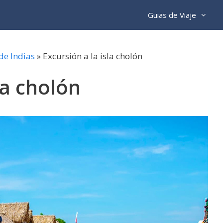
Guias de Viaje
de Indias
»
Excursión a la isla cholón
la cholón