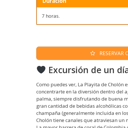
Duración
7 horas.
RESERVAR O
Excursión de un día 
Como puedes ver, La Playita de Cholón e
concentrarte en la diversión dentro del a
palma, siempre disfrutando de buena mú
gran cantidad de bebidas alcohólicas com
champaña (generalmente incluida en los 
Cholón tiene canales que atraviesan un 
La mayor barrera de coral de Colombia c