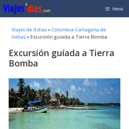
Saltar
Menú
al
contenido
Viajes de 4 días
»
Colombia-Cartagena de
Indias
»
Excursión guíada a Tierra Bomba
Excursión guíada a Tierra
Bomba