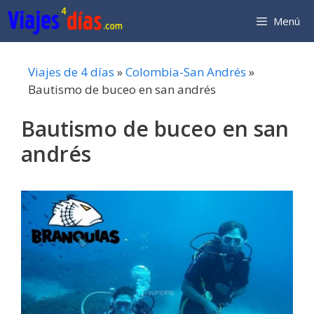
Saltar
Menú
al
contenido
Viajes de 4 días
»
Colombia-San Andrés
»
Bautismo de buceo en san andrés
Bautismo de buceo en san
andrés