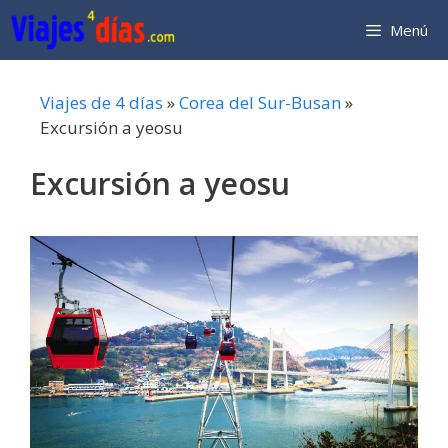
Saltar
Menú
al
contenido
Viajes de 4 días
»
Corea del Sur-Busan
»
Excursión a yeosu
Excursión a yeosu