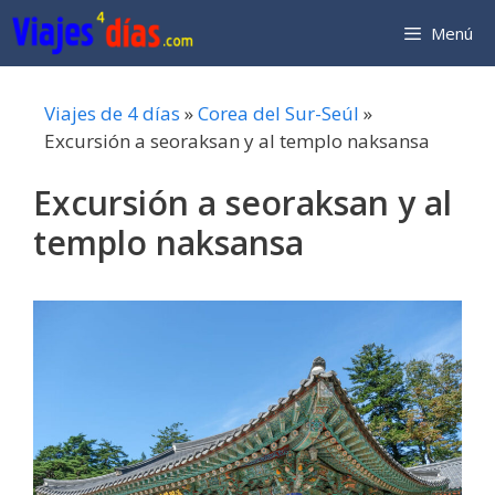
Saltar
Menú
al
contenido
Viajes de 4 días
»
Corea del Sur-Seúl
»
Excursión a seoraksan y al templo naksansa
Excursión a seoraksan y al
templo naksansa