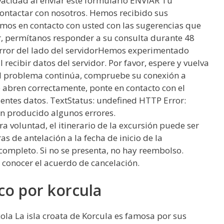
vacidad al enviar este formulario ENVIAR Tu
ontactar con nosotros. Hemos recibido sus
mos en contacto con usted con las sugerencias que
r, permítanos responder a su consulta durante 48
Error del lado del servidorHemos experimentado
 recibir datos del servidor. Por favor, espere y vuelva
 el problema continúa, compruebe su conexión a
se abren correctamente, ponte en contacto con el
ientes datos. TextStatus: undefined HTTP Error:
n producido algunos errores.
a voluntad, el itinerario de la excursión puede ser
s de antelación a la fecha de inicio de la
ompleto. Si no se presenta, no hay reembolso.
 conocer el acuerdo de cancelación.
co por korcula
cola La isla croata de Korcula es famosa por sus