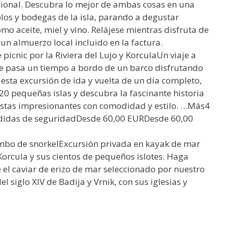
icional. Descubra lo mejor de ambas cosas en una
los y bodegas de la isla, parando a degustar
o aceite, miel y vino. Relájese mientras disfruta de
un almuerzo local incluido en la factura.
cnic por la Riviera del Lujo y KorculaUn viaje a
se pasa un tiempo a bordo de un barco disfrutando
 esta excursión de ida y vuelta de un día completo,
 20 pequeñas islas y descubra la fascinante historia
vistas impresionantes con comodidad y estilo. …Más4
idas de seguridadDesde 60,00 EURDesde 60,00
mbo de snorkelExcursión privada en kayak de mar
 Korcula y sus cientos de pequeños islotes. Haga
 el caviar de erizo de mar seleccionado por nuestro
el siglo XIV de Badija y Vrnik, con sus iglesias y