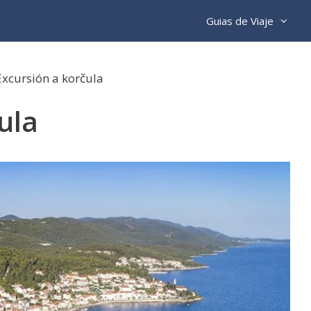
Guias de Viaje
Excursión a korčula
ula