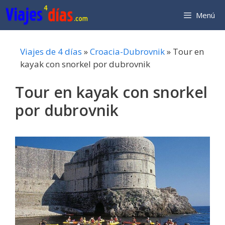
Saltar
Menú
al
contenido
Viajes de 4 días
»
Croacia-Dubrovnik
»
Tour en
kayak con snorkel por dubrovnik
Tour en kayak con snorkel
por dubrovnik