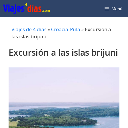
Saltar
Menú
al
contenido
Viajes de 4 días
»
Croacia-Pula
»
Excursión a
las islas brijuni
Excursión a las islas brijuni