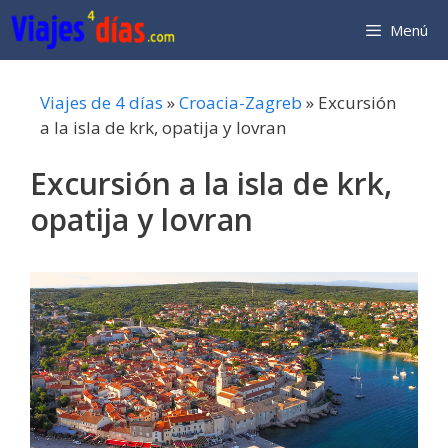
Saltar
Menú
al
contenido
Viajes de 4 días
»
Croacia-Zagreb
»
Excursión
a la isla de krk, opatija y lovran
Excursión a la isla de krk,
opatija y lovran