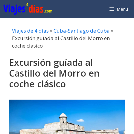
Saltar
Menú
al
contenido
Viajes de 4 días
»
Cuba-Santiago de Cuba
»
Excursión guíada al Castillo del Morro en
coche clásico
Excursión guíada al
Castillo del Morro en
coche clásico