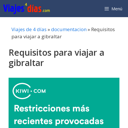
Saltar
Menú
al
contenido
Viajes de 4 días
»
documentacion
»
Requisitos
para viajar a gibraltar
Requisitos para viajar a
gibraltar