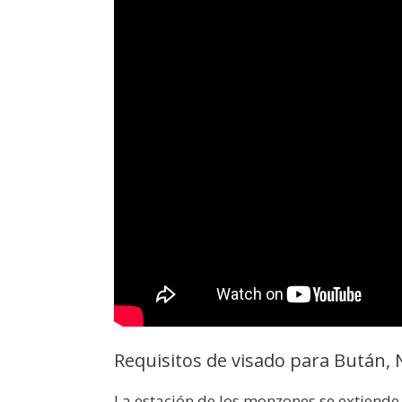
Requisitos de visado para Bután, 
La estación de los monzones se extiend