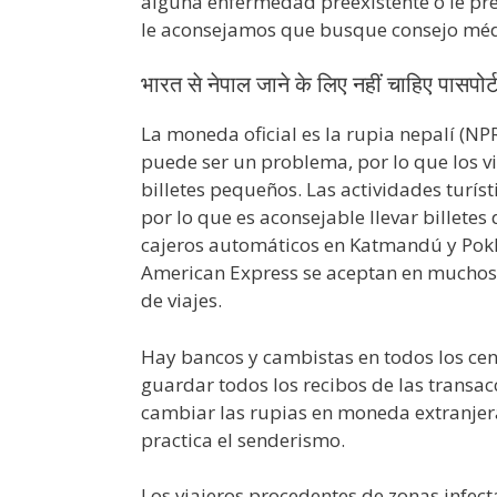
alguna enfermedad preexistente o le pr
le aconsejamos que busque consejo médic
भारत से नेपाल जाने के लिए नहीं चाहिए पासपोर्
La moneda oficial es la rupia nepalí (NP
puede ser un problema, por lo que los v
billetes pequeños. Las actividades turís
por lo que es aconsejable llevar billete
cajeros automáticos en Katmandú y Pokha
American Express se aceptan en muchos h
de viajes.
Hay bancos y cambistas en todos los cen
guardar todos los recibos de las transac
cambiar las rupias en moneda extranjera 
practica el senderismo.
Los viajeros procedentes de zonas infect