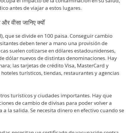
eocupa el impacto de la contaminación en su salud,
o antes de viajar a estos lugares.
ट और वीसा जानिए क्योँ
R), que se divide en 100 paisa. Conseguir cambio
isitantes deben tener a mano una provisión de
ticas suelen cotizarse en dólares estadounidenses,
s de dólar nuevos de distintas denominaciones. Hay
ra; las tarjetas de crédito Visa, MasterCard y
oteles turísticos, tiendas, restaurantes y agencias
tros turísticos y ciudades importantes. Hay que
ciones de cambio de divisas para poder volver a
a la salida. Se necesita dinero en efectivo cuando se
adas necesitan un certificado de vacunación contra