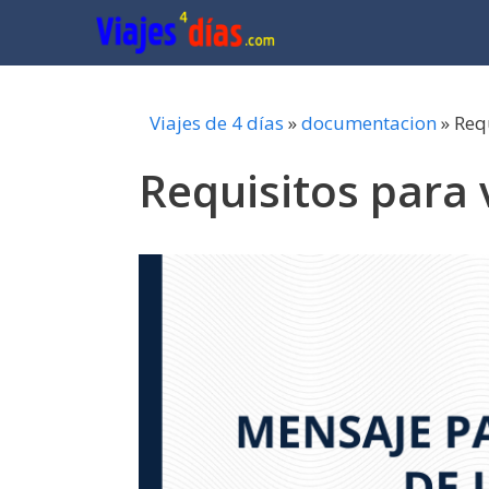
Saltar
al
contenido
Viajes de 4 días
»
documentacion
»
Requ
Requisitos para 