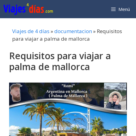
Saltar
Menú
al
contenido
Viajes de 4 días
»
documentacion
»
Requisitos
para viajar a palma de mallorca
Requisitos para viajar a
palma de mallorca