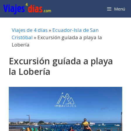
Saltar
Menú
al
contenido
Viajes de 4 días
»
Ecuador-Isla de San
Cristóbal
»
Excursión guíada a playa la
Lobería
Excursión guíada a playa
la Lobería