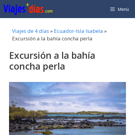
Saltar
Menú
al
contenido
Viajes de 4 días
»
Ecuador-Isla Isabela
»
Excursión a la bahía concha perla
Excursión a la bahía
concha perla