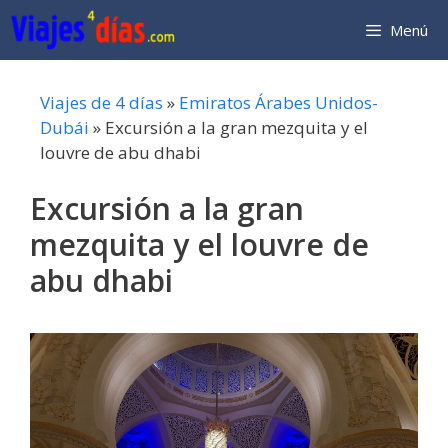
Saltar
Menú
al
contenido
Viajes de 4 días
»
Emiratos Árabes Unidos-
Dubái
»
Excursión a la gran mezquita y el
louvre de abu dhabi
Excursión a la gran
mezquita y el louvre de
abu dhabi